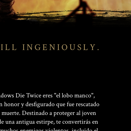
ILL INGENIOUSLY.
adows Die Twice eres "el lobo manco",
n honor y desfigurado que fue rescatado
a muerte. Destinado a proteger al joven
e una antigua estirpe, te convertirás en
 muchos enemigos violentos, incluido el