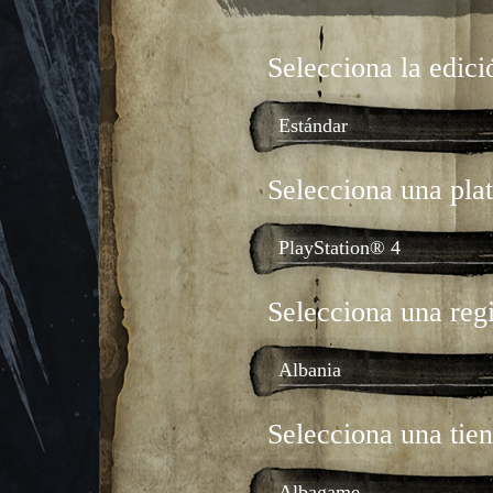
selecciona la edici
Estándar
selecciona una pl
PlayStation® 4
selecciona una reg
Albania
selecciona una tie
Albagame