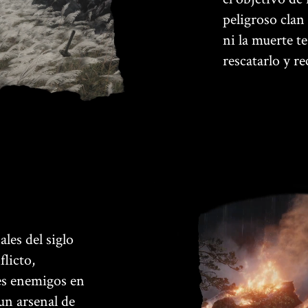
peligroso clan
ni la muerte t
rescatarlo y r
les del siglo
licto,
es enemigos en
un arsenal de