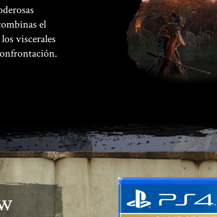
oderosas
combinas el
 los viscerales
confrontación.
ow