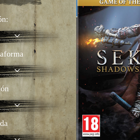
ón:
ataforma
ión
nda